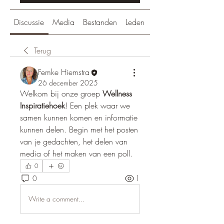
Discussie
Media
Bestanden
Leden
Over
Terug
Femke Hiemstra
26 december 2025
Welkom bij onze groep 
Wellness 
Inspiratiehoek
! Een plek waar we 
samen kunnen komen en informatie 
kunnen delen. Begin met het posten 
van je gedachten, het delen van 
media of het maken van een poll.
0
0
1
Write a comment...